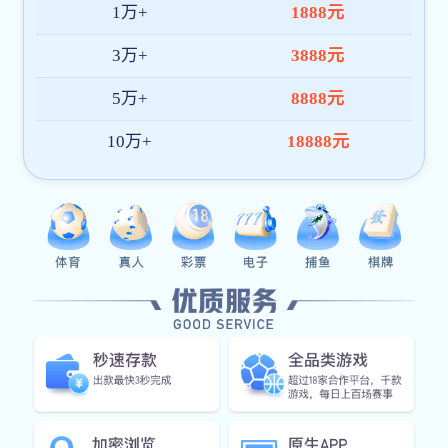
续为用户提供高质量内容与技术保障。
平台安全稳定
架构采用多节点部署与智能容错机制，全面提升的访问
速度与数据完整性，支持多设备并发操作。
全球化运营体系
支持多语言界面及本地支付系统，服务覆盖东南亚、欧
美等区域，打造更贴近用户需求的本地化体验。
7x24小时服务支持
专业客服团队全年在线，提供实时响应的技术支持与使
用指导，保障平台使用无后顾之忧。
多维安全防御模型