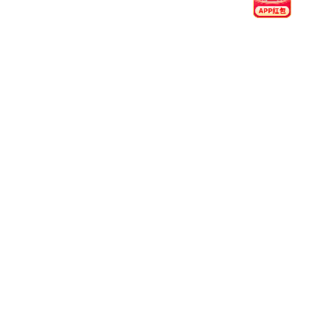
意昂足球 每次更新都基于用户反馈持续优化，确保使用体验
不断升级。
v6.3.0
发布于 2025年10月
多设备同步机制上线，账号数据无缝切换。
推荐逻辑升级，提升用户内容匹配准确度。
新增教学专区，图文视频助力新手快速上手。
v6.2.0