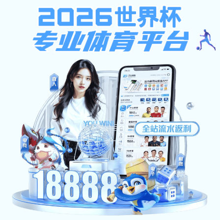
立即注册
意昂足球
带您畅享全球体育盛
事
专业平台，数据精准，
高清直播
覆盖热门体育项
目。
聚焦足球、篮球、电竞等赛事，
每日内容实时更
新
。
极速访问
下载APP